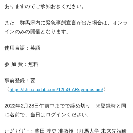
ありますのでご承知おきください。
また、群馬県内に緊急事態宣言が出た場合は、オンラ
インのみの開催となります。
使用言語：英語
参 加 費：無料
事前登録：要
〈
〉
https://shibataxlab.com/12thGIARsymposium/
2022年2月28日午前中までで締め切り
登録時と同
※
じ名前で、当日はログインください
。
ｵｰｶﾞﾅｲｻﾞｰ：柴田 淳史 准教授（群馬大学 未来先端研