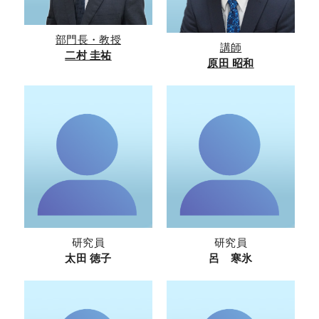
部門長・教授
講師
二村 圭祐
原田 昭和
研究員
研究員
太田 徳子
呂 寒氷