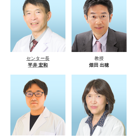
センター長
教授
平井 宏和
畑田 出穂