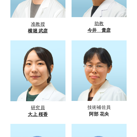
助教
准教授
今井 貴彦
横堀 武彦
技術補佐員
研究員
阿部 花央
大上 桜香