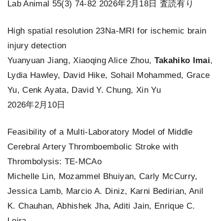
Lab Animal 55(3) 74-82 2026年2月18日 査読有り
High spatial resolution 23Na-MRI for ischemic brain
injury detection
Yuanyuan Jiang, Xiaoqing Alice Zhou,
Takahiko Imai
,
Lydia Hawley, David Hike, Sohail Mohammed, Grace
Yu, Cenk Ayata, David Y. Chung, Xin Yu
2026年2月10日
Feasibility of a Multi-Laboratory Model of Middle
Cerebral Artery Thromboembolic Stroke with
Thrombolysis: TE-MCAo
Michelle Lin, Mozammel Bhuiyan, Carly McCurry,
Jessica Lamb, Marcio A. Diniz, Karni Bedirian, Anil
K. Chauhan, Abhishek Jha, Aditi Jain, Enrique C.
Leira …