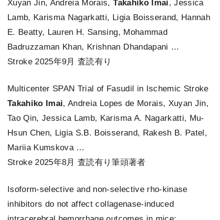
Xuyan Jin, Andreia Morais,
Takahiko Imai
, Jessica
Lamb, Karisma Nagarkatti, Ligia Boisserand, Hannah
E. Beatty, Lauren H. Sansing, Mohammad
Badruzzaman Khan, Krishnan Dhandapani …
Stroke 2025年9月 査読有り
Multicenter SPAN Trial of Fasudil in Ischemic Stroke
Takahiko Imai
, Andreia Lopes de Morais, Xuyan Jin,
Tao Qin, Jessica Lamb, Karisma A. Nagarkatti, Mu-
Hsun Chen, Ligia S.B. Boisserand, Rakesh B. Patel,
Mariia Kumskova …
Stroke 2025年8月 査読有り筆頭著者
Isoform-selective and non-selective rho-kinase
inhibitors do not affect collagenase-induced
intracerebral hemorrhage outcomes in mice: