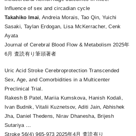
Influence of sex and circadian cycle
Takahiko Imai
, Andreia Morais, Tao Qin, Yuichi
Sasaki, Taylan Erdogan, Lisa McKerracher, Cenk
Ayata
Journal of Cerebral Blood Flow & Metabolism 2025年
6月 査読有り筆頭著者
Uric Acid Stroke Cerebroprotection Transcended
Sex, Age, and Comorbidities in a Multicenter
Preclinical Trial.
Rakesh B Patel, Mariia Kumskova, Hanish Kodali,
Ivan Budnik, Vitalii Kuznetsov, Aditi Jain, Abhishek
Jha, Daniel Thedens, Nirav Dhanesha, Brijesh
Sutariya …
Stroke 56(4) 965-973 2025年4月 査読有り