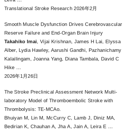
Translational Stroke Research 2026年2月
Smooth Muscle Dysfunction Drives Cerebrovascular
Reserve Failure and End-Organ Brain Injury
Takahiko Imai
, Vijai Krishnan, James H Lai, Elyssa
Alber, Lydia Hawley, Aarushi Gandhi, Pazhanichamy
Kalailingam, Joanna Yang, Diana Tambala, David C
Hike …
2026年1月26日
The Stroke Preclinical Assessment Network Multi-
laboratory Model of Thromboembolic Stroke with
Thrombolysis: TE-MCAo.
Bhuiyan M, Lin M, McCurry C, Lamb J, Diniz MA,
Bedirian K, Chauhan A, Jha A, Jain A, Leira E …