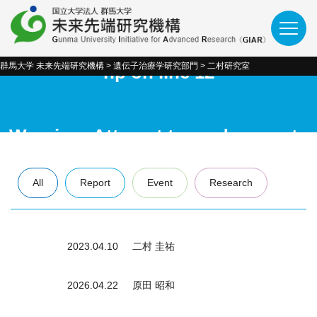
wpweb/wp-
content/themes/giar_theme/theme.p
群馬大学 未来先端研究機構
>
遺伝子治療学研究部門
>
二村研究室
hp
on line
12
Warning
: Attempt to read property
"term_id" on null in
All
Report
Event
Research
/home/.sites/site36/wwwroot/web/0_
wpweb/wp-
2023.04.10
二村 圭祐
content/themes/giar_theme/theme.p
2026.04.22
原田 昭和
hp
on line
13