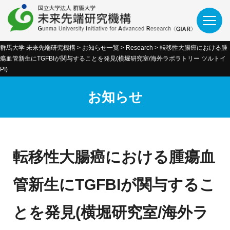
群馬大学 未来先端研究機構
>
お知らせ一覧
>
Research
>
転移性大腸癌における腫
瘍血管新生にTGFBIが関与することを発見(横堀研究室/海外ラボラトリー ツルトイ
PI)
お知らせ
転移性大腸癌における腫瘍血
管新生にTGFBIが関与するこ
とを発見(横堀研究室/海外ラ