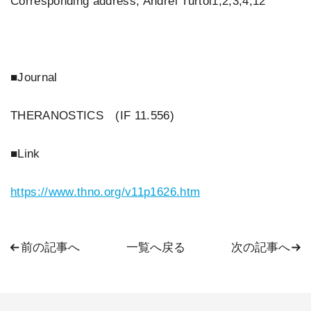
Corresponding address, Andrei Turtoi1,2,3,4,12
■Journal
THERANOSTICS (IF 11.556)
■Link
https://www.thno.org/v11p1626.htm
前の記事へ
一覧へ戻る
次の記事へ