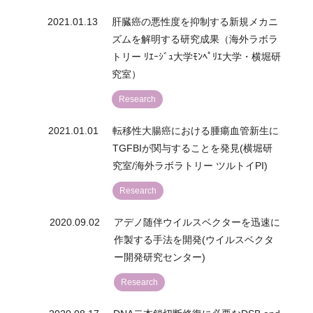
2021.01.13
肝臓癌の悪性度を抑制する新規メカニ
ズムを解明する研究成果（海外ラボラ
トリー ﾘｴｰｼﾞｭ大学ﾓﾝﾍﾟﾘｴ大学・横堀研
究室）
Research
2021.01.01
転移性大腸癌における腫瘍血管新生に
TGFBIが関与することを発見(横堀研
究室/海外ラボラトリー ツルトイPI)
Research
2020.09.02
アデノ随伴ウイルスベクターを迅速に
作製する手法を開発(ウイルスベクタ
ー開発研究センター)
Research